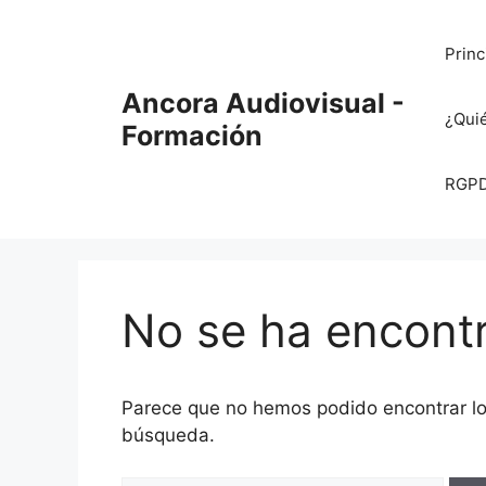
Saltar
al
Princ
contenido
Ancora Audiovisual -
¿Qui
Formación
RGPD 
No se ha encont
Parece que no hemos podido encontrar l
búsqueda.