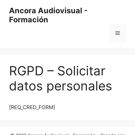
Saltar
Ancora Audiovisual -
al
Formación
contenido
Menú
RGPD – Solicitar
datos personales
[REQ_CRED_FORM]