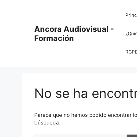
Saltar
al
Princ
contenido
Ancora Audiovisual -
¿Qui
Formación
RGPD 
No se ha encont
Parece que no hemos podido encontrar l
búsqueda.