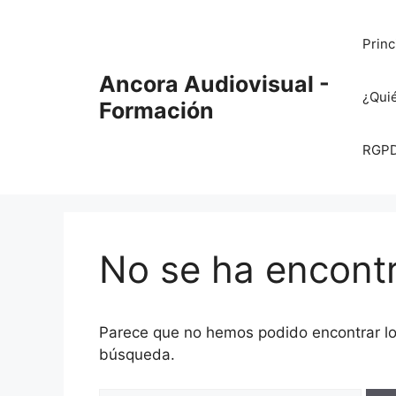
Saltar
al
Princ
contenido
Ancora Audiovisual -
¿Qui
Formación
RGPD 
No se ha encont
Parece que no hemos podido encontrar l
búsqueda.