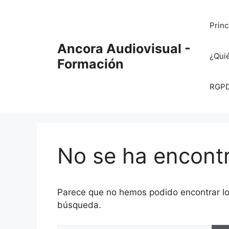
Saltar
al
Princ
contenido
Ancora Audiovisual -
¿Qui
Formación
RGPD 
No se ha encont
Parece que no hemos podido encontrar l
búsqueda.