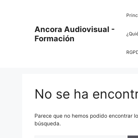
Saltar
al
Princ
contenido
Ancora Audiovisual -
¿Qui
Formación
RGPD 
No se ha encont
Parece que no hemos podido encontrar l
búsqueda.