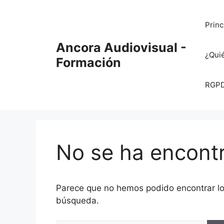
Saltar
al
Princ
contenido
Ancora Audiovisual -
¿Qui
Formación
RGPD 
No se ha encont
Parece que no hemos podido encontrar l
búsqueda.