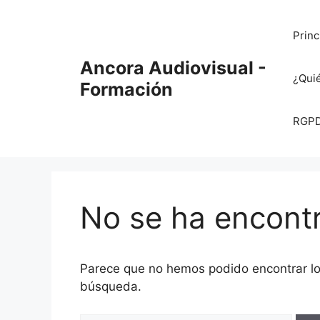
Saltar
al
Princ
contenido
Ancora Audiovisual -
¿Qui
Formación
RGPD 
No se ha encont
Parece que no hemos podido encontrar l
búsqueda.